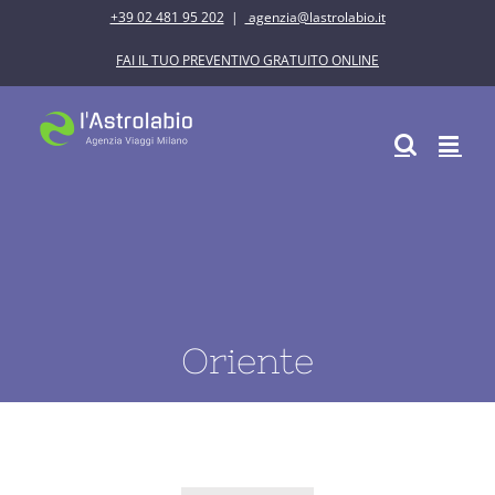
Salta
+39 02 481 95 202
|
agenzia@lastrolabio.it
al
FAI IL TUO PREVENTIVO GRATUITO ONLINE
contenuto
Oriente