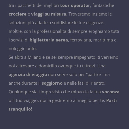
tra i pacchetti dei migliori
tour operator
, fantastiche
crociere
e
viaggi su misura
. Troveremo insieme le
soluzioni più adatte a soddisfare le tue esigenze.
Inoltre, con la professionalità di sempre eroghiamo tutti
i servizi di
biglietteria aerea
, ferroviaria, marittima e
noleggio auto.
Se abiti a Milano e se sei sempre impegnato, ti verremo
noi a trovare a domicilio ovunque tu ti trovi. Una
agenzia di viaggio
non serve solo per “partire” ma
anche durante il
soggiorno
e nelle fasi di rientro.
Qualunque sia l’imprevisto che minaccia la tua
vacanza
o il tuo viaggio, noi la gestiremo al meglio per te.
Parti
tranquillo!