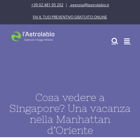
Salta
+39 02 481 95 202
|
agenzia@lastrolabio.it
al
FAI IL TUO PREVENTIVO GRATUITO ONLINE
contenuto
Cosa vedere a
Singapore? Una vacanza
nella Manhattan
d’Oriente