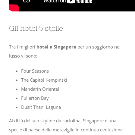
Gli hotel 5 stelle
Tra i migliori
hotel a Singapore
per un soggiorno nel
lusso vi sono:
Four Seasons
The Capitol Kempinski
Mandarin Oriental
Fullerton Bay
Dusit Thani Laguna
Al di là del suo skyline da cartolina, Singapore è una
specie di paese delle meraviglie in continua evoluzione