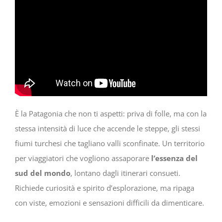
È la Patagonia che non ti aspetti: priva di folle, ma con la
stessa intensità di luce che accende le steppe, gli stessi
fiumi turchesi che tagliano valli sconfinate. Un territorio
per viaggiatori che vogliono assaporare
l’essenza del
sud del mondo
, lontano dagli itinerari consueti.
Richiede curiosità e spirito d’esplorazione, ma ripaga
con viste, emozioni e sensazioni difficili da dimenticare.