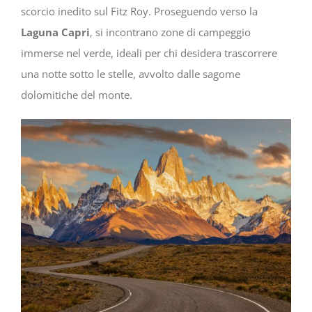
scorcio inedito sul Fitz Roy. Proseguendo verso la
Laguna Capri
, si incontrano zone di campeggio
immerse nel verde, ideali per chi desidera trascorrere
una notte sotto le stelle, avvolto dalle sagome
dolomitiche del monte.