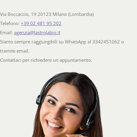
Via Boccaccio, 19 20123 Milano (Lombardia)
Telefono:
+39 02 481 95 202
Email:
agenzia@lastrolabio.it
Siamo sempre raggiungibili su WhatsApp al 3342451062 o
tramite email.
Contattaci per richiedere un appuntamento.