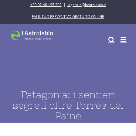
Salta
+39 02 481 95 202
|
agenzia@lastrolabio.it
al
FAI IL TUO PREVENTIVO GRATUITO ONLINE
contenuto
Patagonia: i sentieri
segreti oltre Torres del
Paine