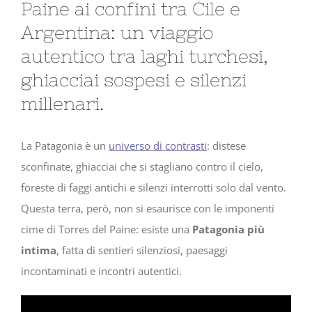
Paine ai confini tra Cile e
Argentina: un viaggio
autentico tra laghi turchesi,
ghiacciai sospesi e silenzi
millenari.
La Patagonia è un
universo di contrasti
: distese
sconfinate, ghiacciai che si stagliano contro il cielo,
foreste di faggi antichi e silenzi interrotti solo dal vento.
Questa terra, però, non si esaurisce con le imponenti
cime di Torres del Paine: esiste una
Patagonia più
intima
, fatta di sentieri silenziosi, paesaggi
incontaminati e incontri autentici.