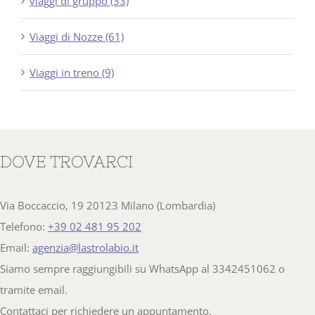
viaggi di gruppo (33)
Viaggi di Nozze (61)
Viaggi in treno (9)
DOVE TROVARCI
Via Boccaccio, 19 20123 Milano (Lombardia)
Telefono:
+39 02 481 95 202
Email:
agenzia@lastrolabio.it
Siamo sempre raggiungibili su WhatsApp al 3342451062 o
tramite email.
Contattaci per richiedere un appuntamento.