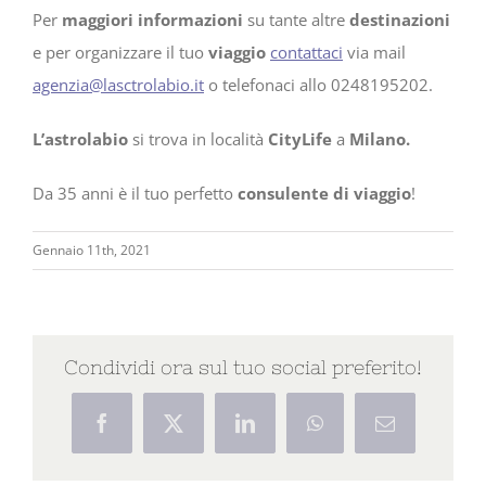
Per
maggiori informazioni
su tante altre
destinazioni
e per organizzare il tuo
viaggio
contattaci
via mail
agenzia@lasctrolabio.it
o telefonaci allo 0248195202.
L’astrolabio
si trova in località
CityLife
a
Milano.
Da 35 anni è il tuo perfetto
consulente di viaggio
!
Gennaio 11th, 2021
Condividi ora sul tuo social preferito!
Facebook
X
LinkedIn
WhatsApp
Email