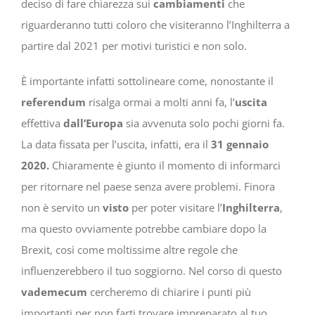
deciso di fare chiarezza sui
cambiamenti
che
riguarderanno tutti coloro che visiteranno l’Inghilterra a
partire dal 2021 per motivi turistici e non solo.
È importante infatti sottolineare come, nonostante il
referendum
risalga ormai a molti anni fa, l’
uscita
effettiva
dall’Europa
sia avvenuta solo pochi giorni fa.
La data fissata per l’uscita, infatti, era il
31 gennaio
2020.
Chiaramente è giunto il momento di informarci
per ritornare nel paese senza avere problemi. Finora
non è servito un
visto
per poter visitare l’
Inghilterra
,
ma questo ovviamente potrebbe cambiare dopo la
Brexit, così come moltissime altre regole che
influenzerebbero il tuo soggiorno. Nel corso di questo
vademecum
cercheremo di chiarire i punti più
importanti per non farti trovare impreparato al tuo