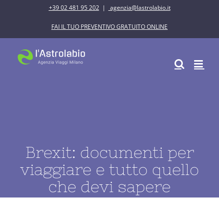
Salta
+39 02 481 95 202
|
agenzia@lastrolabio.it
al
FAI IL TUO PREVENTIVO GRATUITO ONLINE
contenuto
Brexit: documenti per
viaggiare e tutto quello
che devi sapere