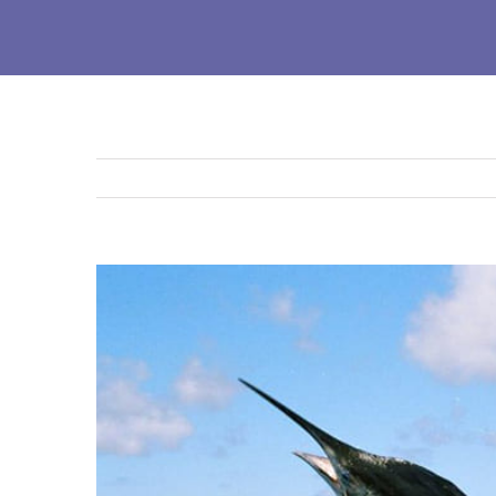
Ingrandisci
immagine