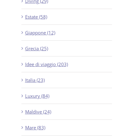
Diving (29)
Estate (58)
Giappone (12)
Grecia (25)
Idee di viaggio (203)
Italia (23)
Luxury (84)
Maldive (24)
Mare (83)