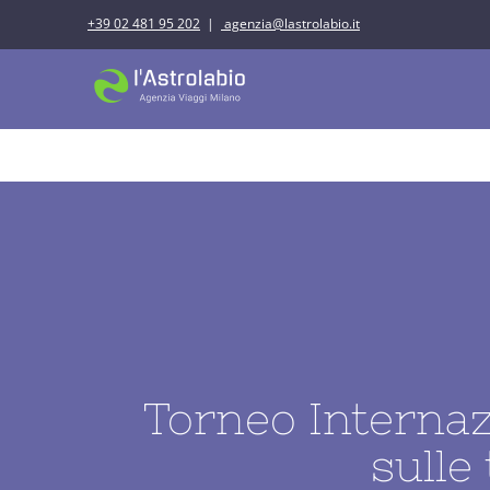
Salta
+39 02 481 95 202
|
agenzia@lastrolabio.it
al
contenuto
IDEE DI VIAGGI
Torneo Internazi
sulle