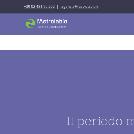
Salta
+39 02 481 95 202
|
agenzia@lastrolabio.it
al
contenuto
IDEE DI VIAGGI
Il periodo 