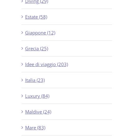
Diving (29)
Estate (58)
Giappone (12)
Grecia (25)
Idee di viaggio (203)
Italia (23)
Luxury (84)
Maldive (24)
Mare (83)