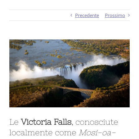
Precedente
Prossimo
Ingrandisci
immagine
Le
Victoria Falls
, conosciute
localmente come
Mosi-oa-