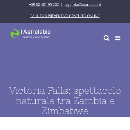
Salta
+39 02 481 95 202
|
agenzia@lastrolabio.it
al
FAI IL TUO PREVENTIVO GRATUITO ONLINE
contenuto
Victoria Falls: spettacolo
naturale tra Zambia e
Zimbabwe