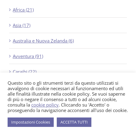
Africa (21)
Asia (17)
Australia e Nuova Zelanda (6)
Avventura (91)
Caraibi (22)
Questo sito o gli strumenti terzi da questo utilizzati si
Crociere (23)
avvalgono di cookie necessari al funzionamento ed utili
alle finalità illustrate nella cookie policy. Se vuoi saperne
di più o negare il consenso a tutti o ad alcuni cookie,
Cultura (103)
consulta la
cookie policy
. Cliccando su 'Accetto' o
proseguendo la navigazione acconsenti all'uso dei cookie.
Diving (29)
Impostazioni Cookies
ACCETTA TUTTI
Estate (58)