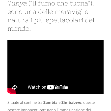
Tunya
(“Il fumo che tuona”),
sono una delle meraviglie
naturali più spettacolari del
mondo.
Situate al confine tra
Zambia
e
Zimbabwe
, queste
cascate imponenti catturano l’immaginazione dei