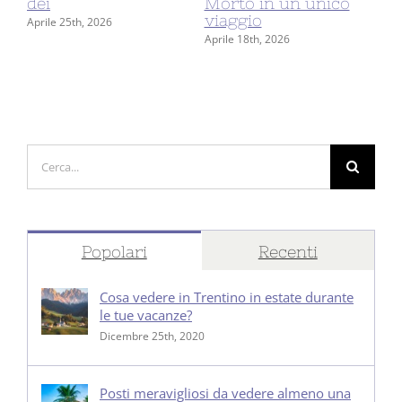
dei
Morto in un unico
Co
viaggio
Fr
Aprile 25th, 2026
Aprile 18th, 2026
Giu
Cerca
per:
Popolari
Recenti
Cosa vedere in Trentino in estate durante
le tue vacanze?
Dicembre 25th, 2020
Posti meravigliosi da vedere almeno una