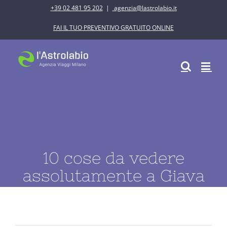
Salta
+39 02 481 95 202
|
agenzia@lastrolabio.it
al
FAI IL TUO PREVENTIVO GRATUITO ONLINE
contenuto
10 cose da vedere
assolutamente a Giava