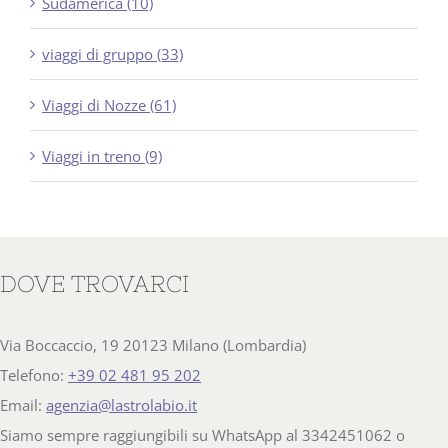
Sudamerica (10)
viaggi di gruppo (33)
Viaggi di Nozze (61)
Viaggi in treno (9)
DOVE TROVARCI
Via Boccaccio, 19 20123 Milano (Lombardia)
Telefono:
+39 02 481 95 202
Email:
agenzia@lastrolabio.it
Siamo sempre raggiungibili su WhatsApp al 3342451062 o