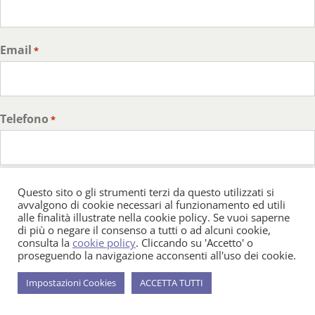
Email
*
Telefono
*
Messaggio
*
Questo sito o gli strumenti terzi da questo utilizzati si
avvalgono di cookie necessari al funzionamento ed utili
alle finalità illustrate nella cookie policy. Se vuoi saperne
di più o negare il consenso a tutti o ad alcuni cookie,
consulta la
cookie policy
. Cliccando su 'Accetto' o
proseguendo la navigazione acconsenti all'uso dei cookie.
Impostazioni Cookies
ACCETTA TUTTI