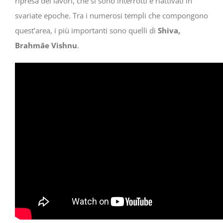
ripresa dei lavori, che si sono interrotti e riattivati in
svariate epoche. Tra i numerosi templi che compongono
quest’area, i più importanti sono quelli di
Shiva,
Brahmāe Vishnu
.