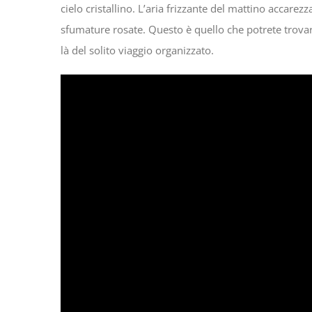
cielo cristallino. L’aria frizzante del mattino accarezz
sfumature rosate. Questo è quello che potrete trova
là del solito viaggio organizzato.