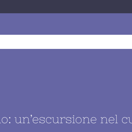
O
OFFERTE
VIAGGI TECNICI
BUSINESS TRAVEL
o: un’escursione nel c