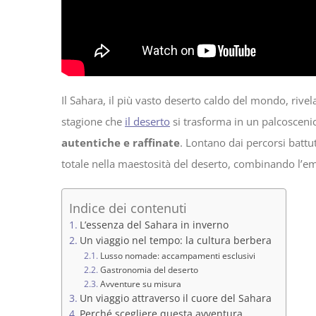
Il Sahara, il più vasto deserto caldo del mondo, rivel
stagione che
il deserto
si trasforma in un palcoscenic
autentiche e raffinate
. Lontano dai percorsi batt
totale nella maestosità del deserto, combinando l’emoz
Indice dei contenuti
L’essenza del Sahara in inverno
Un viaggio nel tempo: la cultura berbera
Lusso nomade: accampamenti esclusivi
Gastronomia del deserto
Avventure su misura
Un viaggio attraverso il cuore del Sahara
Perché scegliere questa avventura