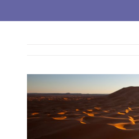
Ingrandisci
immagine