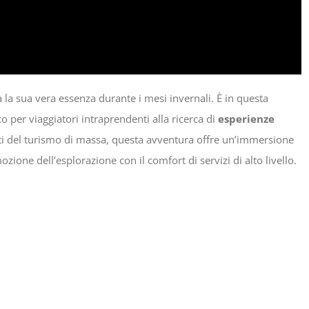
a la sua vera essenza durante i mesi invernali. È in questa
o per viaggiatori intraprendenti alla ricerca di
esperienze
uti del turismo di massa, questa avventura offre un’immersione
ione dell’esplorazione con il comfort di servizi di alto livello.