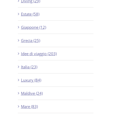
Diving (29)
Estate (58)
Giappone (12)
Grecia (25)
Idee di viaggio (203)
Italia (23)
Luxury (84)
Maldive (24)
Mare (83)