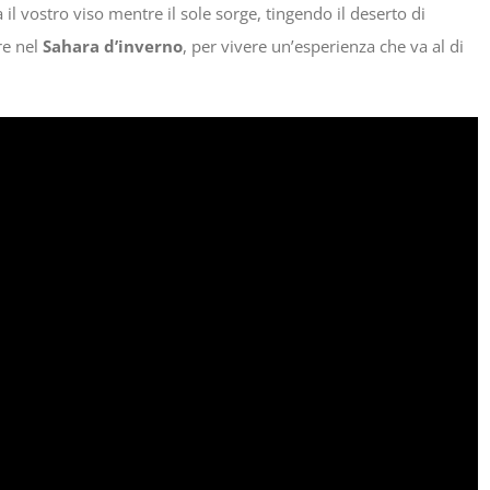
a il vostro viso mentre il sole sorge, tingendo il deserto di
re nel
Sahara d’inverno
, per vivere un’esperienza che va al di