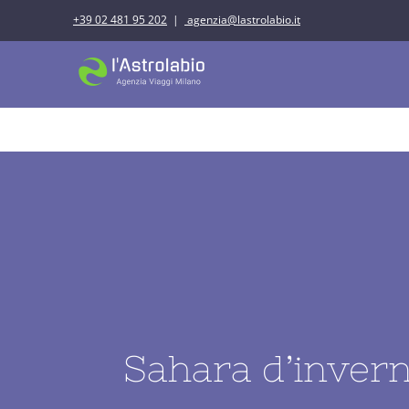
Salta
+39 02 481 95 202
|
agenzia@lastrolabio.it
al
contenuto
IDEE DI VIAGGI
Sahara d’invern