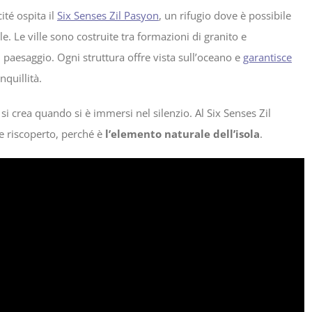
cité ospita il
Six Senses Zil Pasyon
, un rifugio dove è possibile
. Le ville sono costruite tra formazioni di granito e
l paesaggio. Ogni struttura offre vista sull’oceano e
garantisce
quillità.
 si crea quando si è immersi nel silenzio. Al Six Senses Zil
ne riscoperto, perché è
l’elemento naturale dell’isola
.