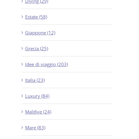
Diving (29)
Estate (58)
Giappone (12)
Grecia (25)
Idee di viaggio (203)
Italia (23)
Luxury (84)
Maldive (24)
Mare (83)