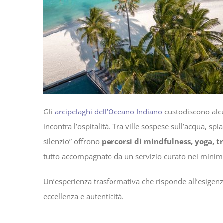
Gli
arcipelaghi dell’Oceano Indiano
custodiscono alcun
incontra l’ospitalità. Tra ville sospese sull’acqua, sp
silenzio” offrono
percorsi di mindfulness, yoga, tr
tutto accompagnato da un servizio curato nei minimi 
Un’esperienza trasformativa che risponde all’esigen
eccellenza e autenticità.