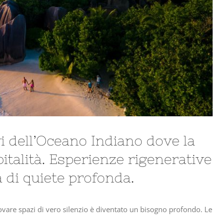
vi dell’Oceano Indiano dove la
italità. Esperienze rigenerative
a di quiete profonda.
vare spazi di vero silenzio è diventato un bisogno profondo. Le