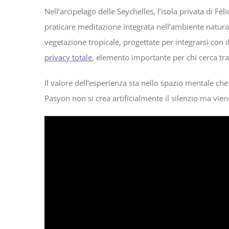
Nell’arcipelago delle Seychelles, l’isola privata di Féli
praticare meditazione integrata nell’ambiente naturale
vegetazione tropicale, progettate per integrarsi con i
privacy totale
, elemento importante per chi cerca tran
Il valore dell’esperienza sta nello spazio mentale che
Pasyon non si crea artificialmente il silenzio ma vie