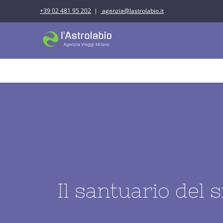
Salta
+39 02 481 95 202
|
agenzia@lastrolabio.it
al
contenuto
IDEE DI VIAGGI
Il santuario del 