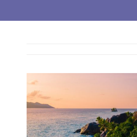
Ingrandisci
immagine