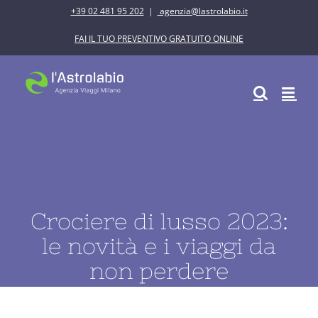
Salta
+39 02 481 95 202
|
agenzia@lastrolabio.it
al
FAI IL TUO PREVENTIVO GRATUITO ONLINE
contenuto
Crociere di lusso 2023:
le novità e i viaggi da
non perdere