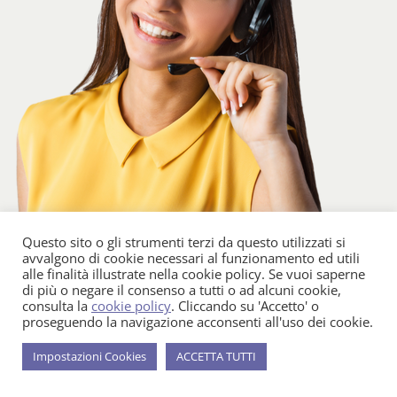
Questo sito o gli strumenti terzi da questo utilizzati si
avvalgono di cookie necessari al funzionamento ed utili
alle finalità illustrate nella cookie policy. Se vuoi saperne
INVIACI UN MESSAGGIO
di più o negare il consenso a tutti o ad alcuni cookie,
consulta la
cookie policy
. Cliccando su 'Accetto' o
proseguendo la navigazione acconsenti all'uso dei cookie.
Inviaci un messaggio e ti ricontatteremo subito per conoscerci
Impostazioni Cookies
ACCETTA TUTTI
meglio in modo da aiutarti a scegliere il tuo prossimo
viaggio da
sogno
.