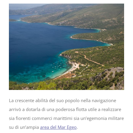
La crescente abilità del suo popolo nella navigazione
arrivò a dotarla di una poderosa flotta utile a realizzare
sia fiorenti commerci marittimi sia un’egemonia militare
su di un’ampia
area del Mar Egeo
.