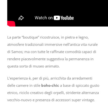
La parte “boutique” ricostruisce, in pietra e legno,
atmosfere tradizionali immersive nell’antica vita rurale
di Samos; ma con tutte le raffinate comodità capaci di
rendere piacevolmente suggestiva la permanenza in
questa sorta di museo animato.
L’esperienza è, per di più, arricchita da arredamenti
delle camere in stile
boho-chic
a base di spiccato gusto
etnico, riciclo creativo degli orpelli, stridente alternanza
vecchio-nuovo e presenza di accessori super vintage.