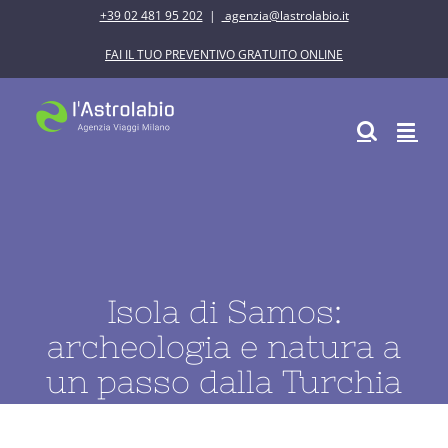
Salta
+39 02 481 95 202
|
agenzia@lastrolabio.it
al
FAI IL TUO PREVENTIVO GRATUITO ONLINE
contenuto
Isola di Samos:
archeologia e natura a
un passo dalla Turchia