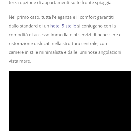
terza opzione di appartamenti-suite fronte spiaggia.
Nel primo caso, tutta l’eleganza e il comfort garantiti
dallo standard di un
hotel 5 stelle
si coniugano con la
comodità di accesso immediato ai servizi di benessere e
ristorazione dislocati nella struttura centrale, con
camere in stile minimalista e dalle luminose angolazioni
vista mare.