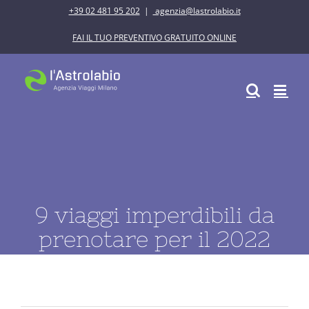
Salta
+39 02 481 95 202
|
agenzia@lastrolabio.it
al
FAI IL TUO PREVENTIVO GRATUITO ONLINE
contenuto
9 viaggi imperdibili da
prenotare per il 2022