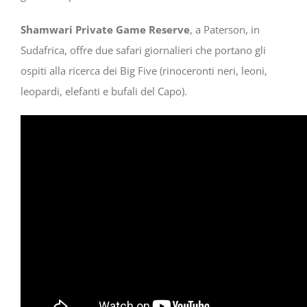
Shamwari Private Game Reserve
, a Paterson, in
Sudafrica, offre due safari giornalieri che portano gli
ospiti alla ricerca dei Big Five (rinoceronti neri, leoni,
leopardi, elefanti e bufali del Capo).