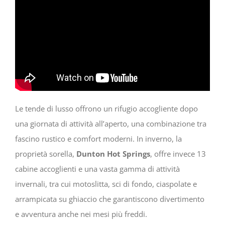
Le tende di lusso offrono un rifugio accogliente dopo
una giornata di attività all’aperto, una combinazione tra
fascino rustico e comfort moderni. In inverno, la
proprietà sorella,
Dunton Hot Springs
, offre invece 13
cabine accoglienti e una vasta gamma di attività
invernali, tra cui motoslitta, sci di fondo, ciaspolate e
arrampicata su ghiaccio che garantiscono divertimento
e avventura anche nei mesi più freddi.