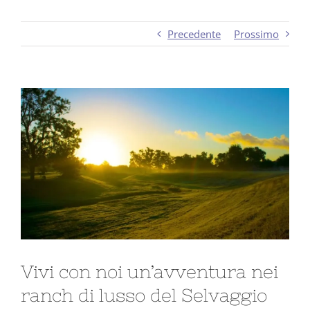
Precedente
Prossimo
Ingrandisci
immagine
Vivi con noi un’avventura nei
ranch di lusso del Selvaggio