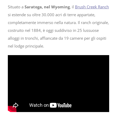
Situato a
Saratoga, nel Wyoming
, il
Brush Creek Ranch
si estende su oltre 30.000 acri di terre appartate,
completamente immerso nella natura. Il ranch originale,
costruito nel 1884, è oggi suddiviso in 25 lussuose
alloggi in tronchi, affiancate da 19 camere per gli ospiti
nel lodge principale.