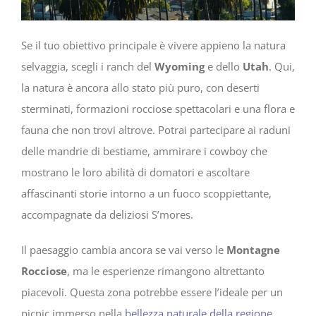
Se il tuo obiettivo principale è vivere appieno la natura
selvaggia, scegli i ranch del
Wyoming
e dello
Utah
. Qui,
la natura è ancora allo stato più puro, con deserti
sterminati, formazioni rocciose spettacolari e una flora e
fauna che non trovi altrove. Potrai partecipare ai raduni
delle mandrie di bestiame, ammirare i cowboy che
mostrano le loro abilità di domatori e ascoltare
affascinanti storie intorno a un fuoco scoppiettante,
accompagnate da deliziosi S’mores.
Il paesaggio cambia ancora se vai verso le
Montagne
Rocciose
, ma le esperienze rimangono altrettanto
piacevoli. Questa zona potrebbe essere l’ideale per un
picnic immerso nella
bellezza naturale della regione
,