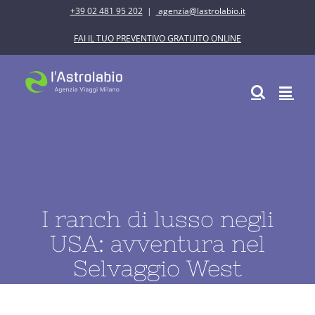
Salta
+39 02 481 95 202
|
agenzia@lastrolabio.it
al
FAI IL TUO PREVENTIVO GRATUITO ONLINE
contenuto
I ranch di lusso negli
USA: avventura nel
Selvaggio West