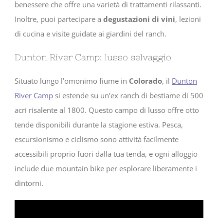
benessere che offre una varietà di trattamenti rilassanti.
Inoltre, puoi partecipare a
degustazioni di vini
, lezioni
di cucina e visite guidate ai giardini del ranch.
Dunton River Camp: lusso selvaggio
Situato lungo l’omonimo fiume in
Colorado
, il
Dunton
River Camp
si estende su un’ex ranch di bestiame di 500
acri risalente al 1800. Questo campo di lusso offre otto
tende disponibili durante la stagione estiva. Pesca,
escursionismo e ciclismo sono attività facilmente
accessibili proprio fuori dalla tua tenda, e ogni alloggio
include due mountain bike per esplorare liberamente i
dintorni.