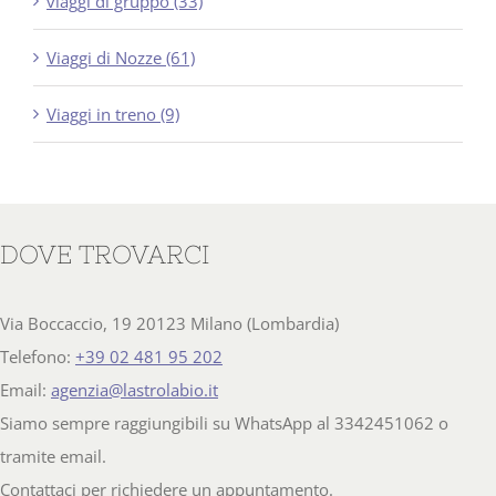
viaggi di gruppo (33)
Viaggi di Nozze (61)
Viaggi in treno (9)
DOVE TROVARCI
Via Boccaccio, 19 20123 Milano (Lombardia)
Telefono:
+39 02 481 95 202
Email:
agenzia@lastrolabio.it
Siamo sempre raggiungibili su WhatsApp al 3342451062 o
tramite email.
Contattaci per richiedere un appuntamento.