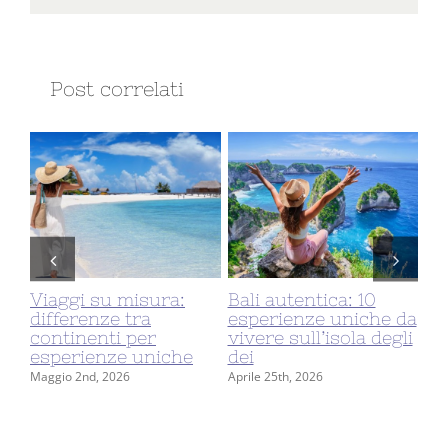
Post correlati
Viaggi su misura:
Bali autentica: 10
Au
io
differenze tra
esperienze uniche da
It
ari
continenti per
vivere sull’isola degli
pe
esperienze uniche
dei
Co
Fr
Maggio 2nd, 2026
Aprile 25th, 2026
Giu