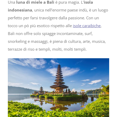
Una
luna di miele a Bali
è pura magia. L’
isola
indonesiana
, unica nell’enorme paese indù, è un luogo
perfetto per farsi travolgere dalla passione. Con un
tocco un pò più esotico rispetto alle
isole caraibiche
,
Bali non offre solo spiagge incontaminate, surf,
snorkeling e massaggi, è piena di cultura, arte, musica,
terrazze di riso e templi, molti, molti templi.