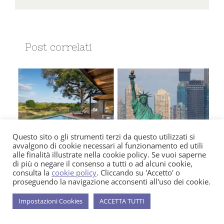
Post correlati
Questo sito o gli strumenti terzi da questo utilizzati si
avvalgono di cookie necessari al funzionamento ed utili
 e
I 10 safari lodge più
Le 10 spa più
Il
alle finalità illustrate nella cookie policy. Se vuoi saperne
lussuosi del
esclusive di New
ul
di più o negare il consenso a tutti o ad alcuni cookie,
Sudafrica, dove
York: dove il lusso
ri
consulta la
cookie policy
. Cliccando su 'Accetto' o
unicità e natura si
incontra il benessere
co
proseguendo la navigazione acconsenti all'uso dei cookie.
fondono
nella città che non
pe
dorme mai
Settembre 19th, 2025
Ago
Impostazioni Cookies
ACCETTA TUTTI
Settembre 4th, 2025