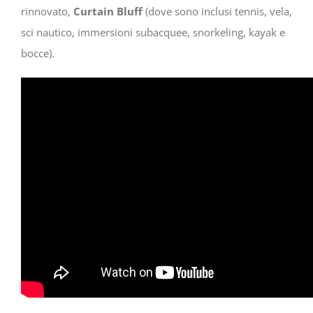
rinnovato,
Curtain Bluff
(dove sono inclusi tennis, vela,
sci nautico, immersioni subacquee, snorkeling, kayak e
bocce).